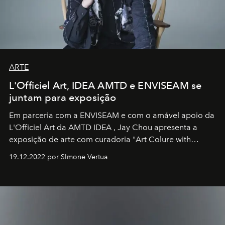
ARTE
L'Officiel Art, IDEA AMTD e ENVISEAM se
juntam para exposição
Em parceria com a
ENVISEAM
e com o amável apoio da
L'Officiel Art
da
AMTD IDEA
,
Jay Chou
apresenta a
exposição de arte com curadoria "Art Colure with
Artistes" no icônico
Marina Bay Sands
de Cingapura.
19.12.2022 por SImone Vertua