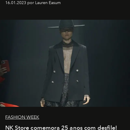
16.01.2023 por Lauren Easum
transportador AMTD abrindo caminho para muitos
outros: Calvin Choi. Ele é um indivíduo eficaz, orientado
por propósitos, com um claro senso de missão na vida e
no mundo
FASHION WEEK
NK Store comemora 25 anos com desfile!