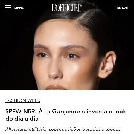
MENU
BRAZIL
FASHION WEEK
SPFW N59: À La Garçonne reinventa o look
do dia a dia
Alfaiataria utilitária, sobreposições ousadas e toques