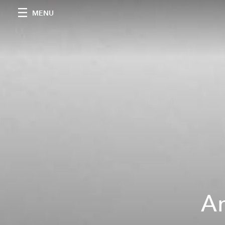
MENU
An