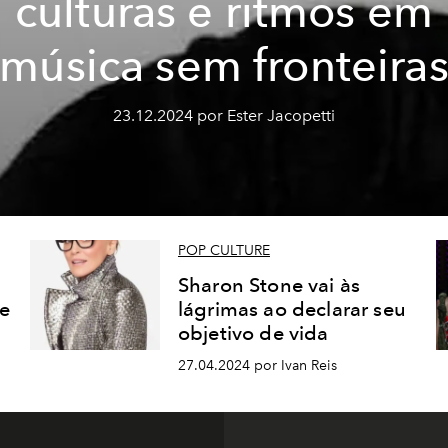
culturas e ritmos em
música sem fronteira
23.12.2024 por Ester Jacopetti
POP CULTURE
Sharon Stone vai às
e
lágrimas ao declarar seu
objetivo de vida
27.04.2024 por Ivan Reis