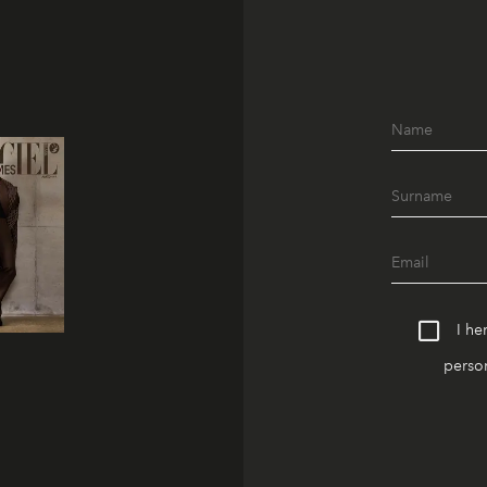
I he
person