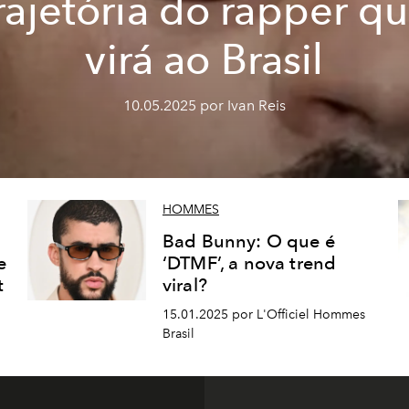
rajetória do rapper q
virá ao Brasil
10.05.2025 por Ivan Reis
HOMMES
Bad Bunny: O que é
e
‘DTMF’, a nova trend
t
viral?
15.01.2025 por L'Officiel Hommes
Brasil