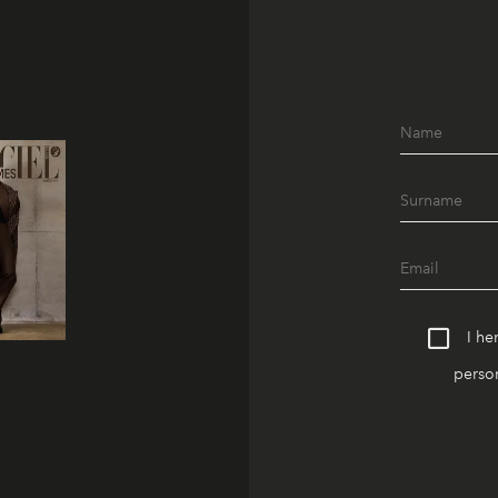
I he
person