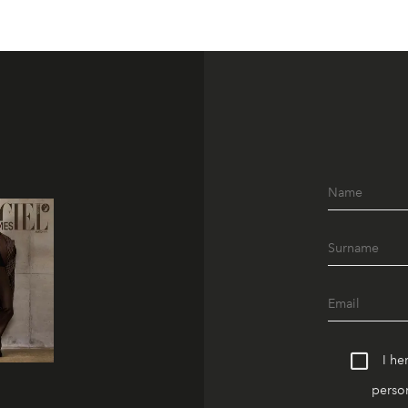
I he
person