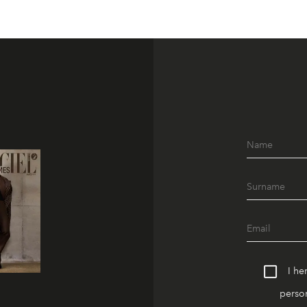
I he
person