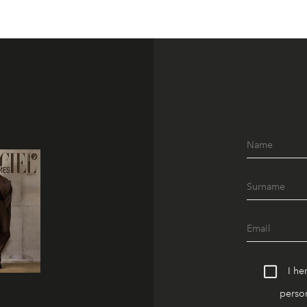
I he
person