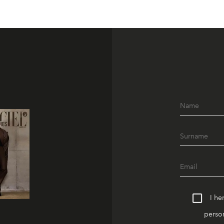
I he
person