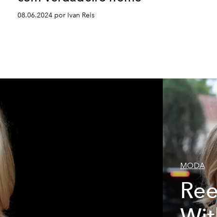
08.06.2024 por Ivan Reis
MODA
Ree
Wit