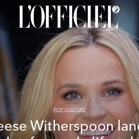
POP CULTURE
eese Witherspoon lan