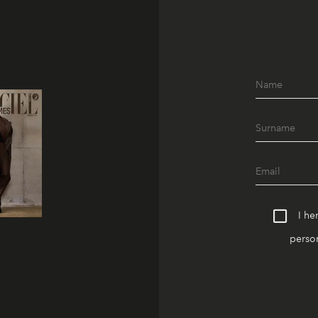
I he
person