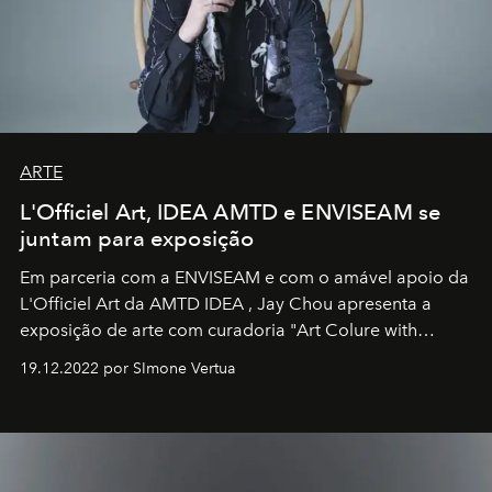
ARTE
L'Officiel Art, IDEA AMTD e ENVISEAM se
juntam para exposição
Em parceria com a
ENVISEAM
e com o amável apoio da
L'Officiel Art
da
AMTD IDEA
,
Jay Chou
apresenta a
exposição de arte com curadoria "Art Colure with
Artistes" no icônico
Marina Bay Sands
de Cingapura.
19.12.2022 por SImone Vertua