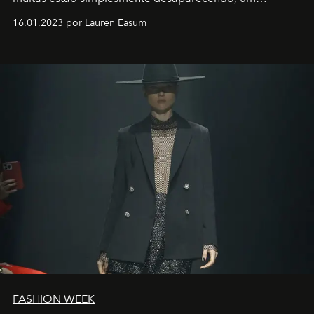
motorista está firmemente no controle de seu
16.01.2023 por Lauren Easum
transportador AMTD abrindo caminho para muitos
outros: Calvin Choi. Ele é um indivíduo eficaz, orientado
por propósitos, com um claro senso de missão na vida e
no mundo
FASHION WEEK