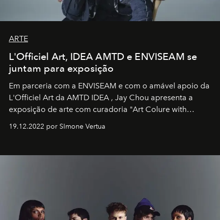
ARTE
L'Officiel Art, IDEA AMTD e ENVISEAM se
juntam para exposição
Em parceria com a
ENVISEAM
e com o amável apoio da
L'Officiel Art
da
AMTD IDEA
,
Jay Chou
apresenta a
exposição de arte com curadoria "Art Colure with
Artistes" no icônico
Marina Bay Sands
de Cingapura.
19.12.2022 por SImone Vertua