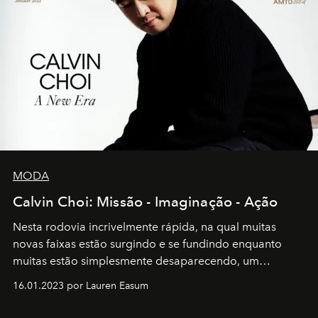
MODA
Calvin Choi: Missão - Imaginação - Ação
Nesta rodovia incrivelmente rápida, na qual muitas
novas faixas estão surgindo e se fundindo enquanto
muitas estão simplesmente desaparecendo, um
motorista está firmemente no controle de seu
16.01.2023 por Lauren Easum
transportador AMTD abrindo caminho para muitos
outros: Calvin Choi. Ele é um indivíduo eficaz, orientado