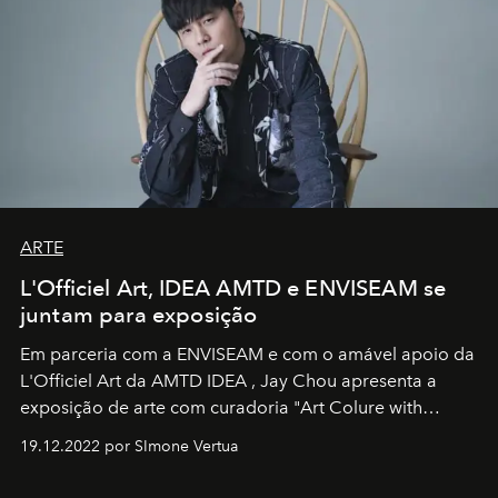
ARTE
L'Officiel Art, IDEA AMTD e ENVISEAM se
juntam para exposição
Em parceria com a
ENVISEAM
e com o amável apoio da
L'Officiel Art
da
AMTD IDEA
,
Jay Chou
apresenta a
exposição de arte com curadoria "Art Colure with
Artistes" no icônico
Marina Bay Sands
de Cingapura.
19.12.2022 por SImone Vertua