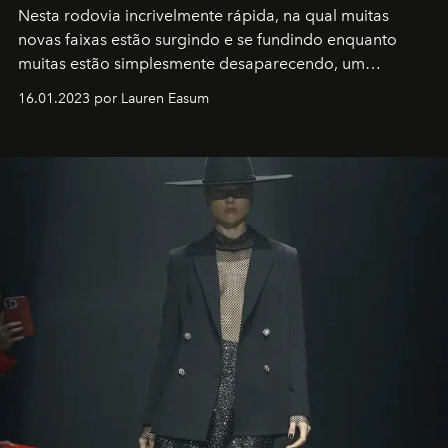
Nesta rodovia incrivelmente rápida, na qual muitas
novas faixas estão surgindo e se fundindo enquanto
muitas estão simplesmente desaparecendo, um
motorista está firmemente no controle de seu
16.01.2023 por Lauren Easum
transportador AMTD abrindo caminho para muitos
outros: Calvin Choi. Ele é um indivíduo eficaz, orientado
por propósitos, com um claro senso de missão na vida e
no mundo