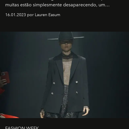
muitas estão simplesmente desaparecendo, um
motorista está firmemente no controle de seu
16.01.2023 por Lauren Easum
transportador AMTD abrindo caminho para muitos
outros: Calvin Choi. Ele é um indivíduo eficaz, orientado
por propósitos, com um claro senso de missão na vida e
no mundo
FASHION WEEK