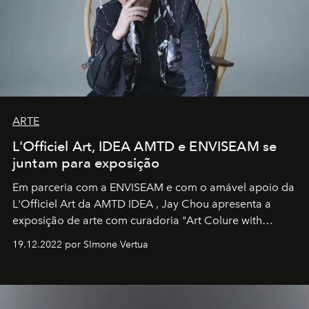
ARTE
L'Officiel Art, IDEA AMTD e ENVISEAM se
juntam para exposição
Em parceria com a
ENVISEAM
e com o amável apoio da
L'Officiel Art
da
AMTD IDEA
,
Jay Chou
apresenta a
exposição de arte com curadoria "Art Colure with
Artistes" no icônico
Marina Bay Sands
de Cingapura.
19.12.2022 por SImone Vertua