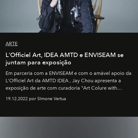
ARTE
L'Officiel Art, IDEA AMTD e ENVISEAM se
juntam para exposição
Em parceria com a
ENVISEAM
e com o amável apoio da
L'Officiel Art
da
AMTD IDEA
,
Jay Chou
apresenta a
exposição de arte com curadoria "Art Colure with
Artistes" no icônico
Marina Bay Sands
de Cingapura.
19.12.2022 por SImone Vertua