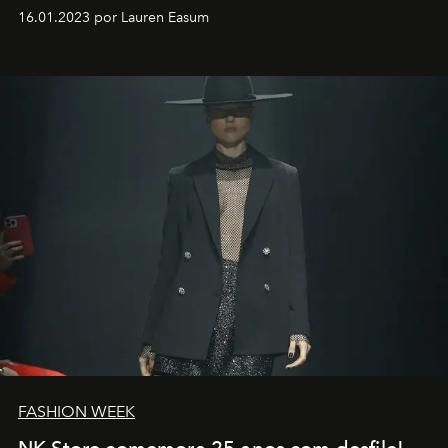
motorista está firmemente no controle de seu
16.01.2023 por Lauren Easum
transportador AMTD abrindo caminho para muitos
outros: Calvin Choi. Ele é um indivíduo eficaz, orientado
por propósitos, com um claro senso de missão na vida e
no mundo
FASHION WEEK
NK Store comemora 25 anos com desfile!