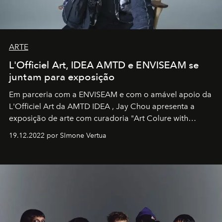
ARTE
L'Officiel Art, IDEA AMTD e ENVISEAM se
juntam para exposição
Em parceria com a
ENVISEAM
e com o amável apoio da
L'Officiel Art
da
AMTD IDEA
,
Jay Chou
apresenta a
exposição de arte com curadoria "Art Colure with
Artistes" no icônico
Marina Bay Sands
de Cingapura.
19.12.2022 por SImone Vertua