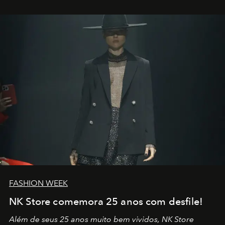
outros: Calvin Choi. Ele é um indivíduo eficaz, orientado
por propósitos, com um claro senso de missão na vida e
no mundo
FASHION WEEK
NK Store comemora 25 anos com desfile!
Além de seus 25 anos muito bem vividos, NK Store