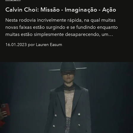
Calvin Choi: Missão - Imaginação - Ação
Nesta rodovia incrivelmente rápida, na qual muitas
novas faixas estão surgindo e se fundindo enquanto
muitas estão simplesmente desaparecendo, um
motorista está firmemente no controle de seu
16.01.2023 por Lauren Easum
transportador AMTD abrindo caminho para muitos
outros: Calvin Choi. Ele é um indivíduo eficaz, orientado
por propósitos, com um claro senso de missão na vida e
no mundo