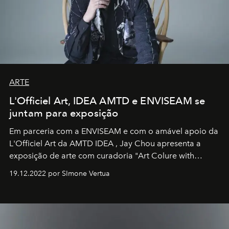
ARTE
L'Officiel Art, IDEA AMTD e ENVISEAM se
juntam para exposição
Em parceria com a
ENVISEAM
e com o amável apoio da
L'Officiel Art
da
AMTD IDEA
,
Jay Chou
apresenta a
exposição de arte com curadoria "Art Colure with
Artistes" no icônico
Marina Bay Sands
de Cingapura.
19.12.2022 por SImone Vertua