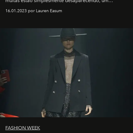
muitas estão simplesmente desaparecendo, um
motorista está firmemente no controle de seu
16.01.2023 por Lauren Easum
transportador AMTD abrindo caminho para muitos
outros: Calvin Choi. Ele é um indivíduo eficaz, orientado
por propósitos, com um claro senso de missão na vida e
no mundo
FASHION WEEK