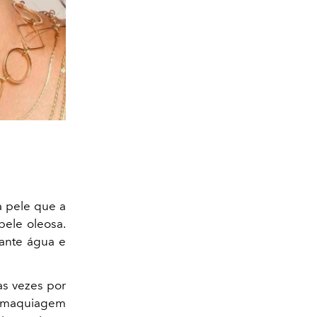
a pele que a
pele oleosa.
tante água e
uas vezes por
na maquiagem