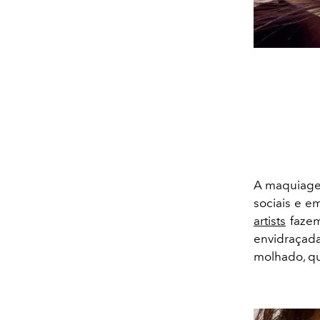
A maquiag
sociais e 
artists
fazem
envidraçad
molhado, q