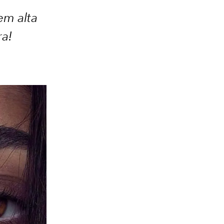
em alta
ra!