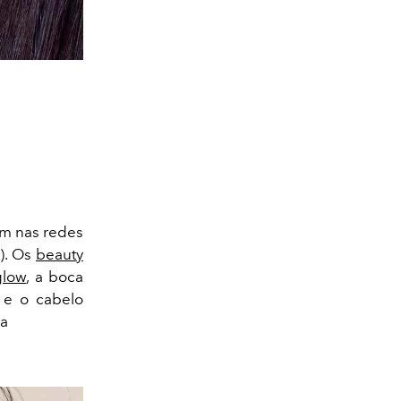
m nas redes
). Os
beauty
glow
, a boca
 e o cabelo
ra