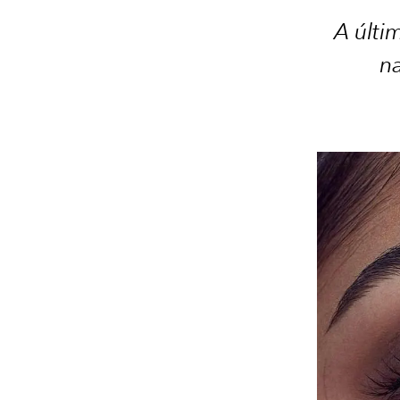
A últi
na