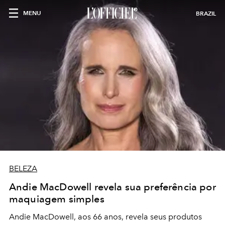
MENU
BRAZIL
BELEZA
Andie MacDowell revela sua preferência por
maquiagem simples
Andie MacDowell, aos 66 anos, revela seus produtos