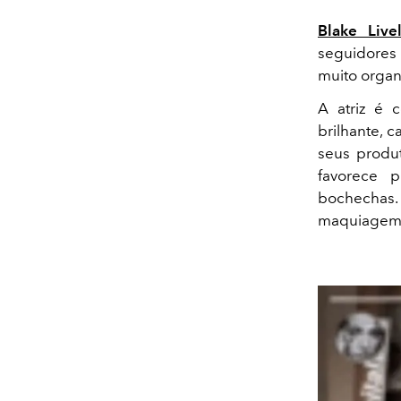
Blake Live
seguidores
muito organ
A atriz é 
brilhante, 
seus produ
favorece 
bochechas. 
maquiagem q