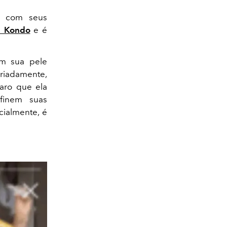
m com seus
e Kondo
e é
om sua pele
priadamente,
aro que ela
finem suas
cialmente, é