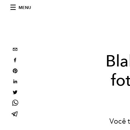
MENU
Bla
fo
Você 