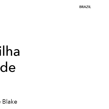
BRAZIL
ilha
 de
 Blake