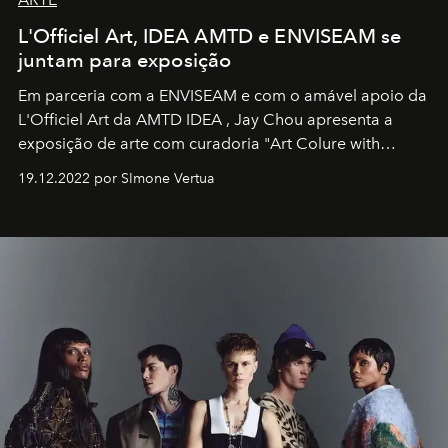
L'Officiel Art, IDEA AMTD e ENVISEAM se
juntam para exposição
Em parceria com a
ENVISEAM
e com o amável apoio da
L'Officiel Art
da
AMTD IDEA
,
Jay Chou
apresenta a
exposição de arte com curadoria "Art Colure with
Artistes" no icônico
Marina Bay Sands
de Cingapura.
19.12.2022 por SImone Vertua