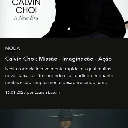
MODA
Calvin Choi: Missão - Imaginação - Ação
Nesta rodovia incrivelmente rápida, na qual muitas
novas faixas estão surgindo e se fundindo enquanto
muitas estão simplesmente desaparecendo, um
motorista está firmemente no controle de seu
16.01.2023 por Lauren Easum
transportador AMTD abrindo caminho para muitos
outros: Calvin Choi. Ele é um indivíduo eficaz, orientado
por propósitos, com um claro senso de missão na vida e
no mundo