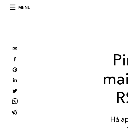
MENU
P
mai
R
Há ap