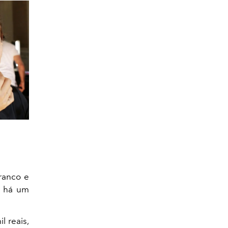
ranco e
a há um
l reais,