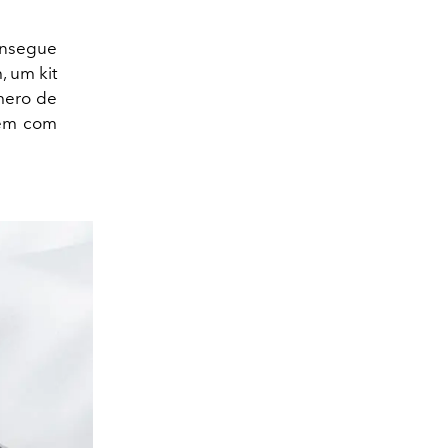
onsegue
 um kit
mero de
gem com