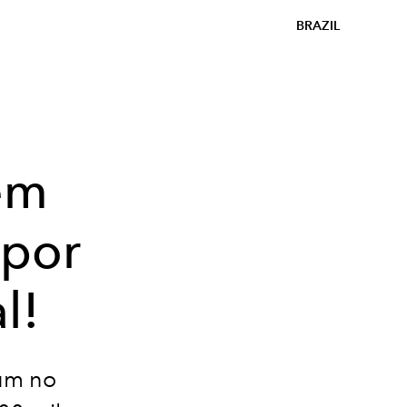
BRAZIL
em
 por
l!
ium no