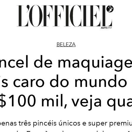
BELEZA
incel de maquiag
s caro do mundo
$100 mil, veja qua
enas três pincéis únicos e super prem