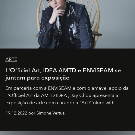
ARTE
L'Officiel Art, IDEA AMTD e ENVISEAM se
juntam para exposição
Em parceria com a
ENVISEAM
e com o amável apoio da
L'Officiel Art
da
AMTD IDEA
,
Jay Chou
apresenta a
exposição de arte com curadoria "Art Colure with
Artistes" no icônico
Marina Bay Sands
de Cingapura.
19.12.2022 por SImone Vertua