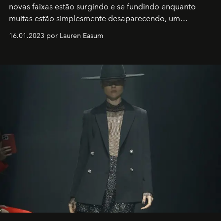
novas faixas estão surgindo e se fundindo enquanto
muitas estão simplesmente desaparecendo, um
motorista está firmemente no controle de seu
16.01.2023 por Lauren Easum
transportador AMTD abrindo caminho para muitos
outros: Calvin Choi. Ele é um indivíduo eficaz, orientado
por propósitos, com um claro senso de missão na vida e
no mundo