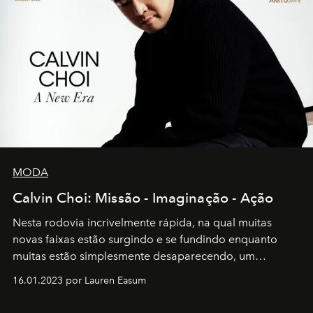
MODA
Calvin Choi: Missão - Imaginação - Ação
Nesta rodovia incrivelmente rápida, na qual muitas
novas faixas estão surgindo e se fundindo enquanto
muitas estão simplesmente desaparecendo, um
motorista está firmemente no controle de seu
16.01.2023 por Lauren Easum
transportador AMTD abrindo caminho para muitos
outros: Calvin Choi. Ele é um indivíduo eficaz, orientado