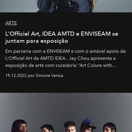
ARTE
L'Officiel Art, IDEA AMTD e ENVISEAM se
juntam para exposição
Em parceria com a
ENVISEAM
e com o amável apoio da
L'Officiel Art
da
AMTD IDEA
,
Jay Chou
apresenta a
exposição de arte com curadoria "Art Colure with
Artistes" no icônico
Marina Bay Sands
de Cingapura.
19.12.2022 por SImone Vertua