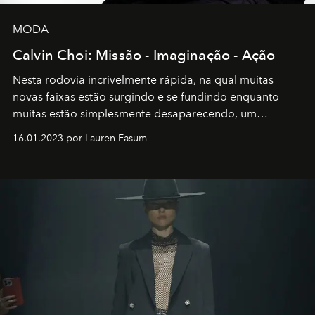
MODA
Calvin Choi: Missão - Imaginação - Ação
Nesta rodovia incrivelmente rápida, na qual muitas
novas faixas estão surgindo e se fundindo enquanto
muitas estão simplesmente desaparecendo, um
motorista está firmemente no controle de seu
16.01.2023 por Lauren Easum
transportador AMTD abrindo caminho para muitos
outros: Calvin Choi. Ele é um indivíduo eficaz, orientado
por propósitos, com um claro senso de missão na vida e
no mundo