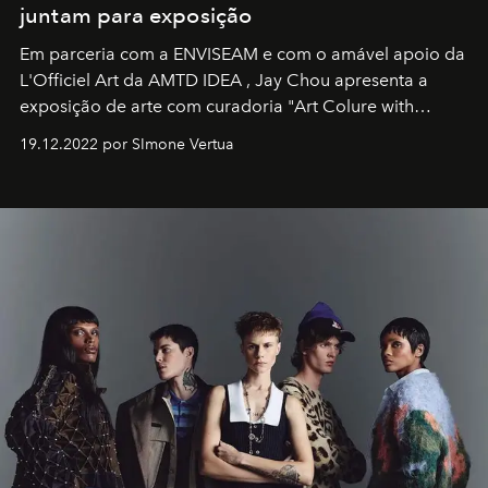
juntam para exposição
Em parceria com a
ENVISEAM
e com o amável apoio da
L'Officiel Art
da
AMTD IDEA
,
Jay Chou
apresenta a
exposição de arte com curadoria "Art Colure with
Artistes" no icônico
Marina Bay Sands
de Cingapura.
19.12.2022 por SImone Vertua