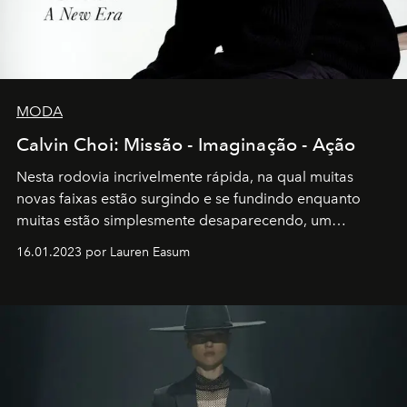
MODA
Calvin Choi: Missão - Imaginação - Ação
Nesta rodovia incrivelmente rápida, na qual muitas
novas faixas estão surgindo e se fundindo enquanto
muitas estão simplesmente desaparecendo, um
motorista está firmemente no controle de seu
16.01.2023 por Lauren Easum
transportador AMTD abrindo caminho para muitos
outros: Calvin Choi. Ele é um indivíduo eficaz, orientado
por propósitos, com um claro senso de missão na vida e
no mundo