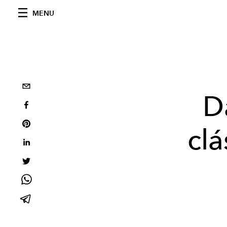
MENU
D
clá