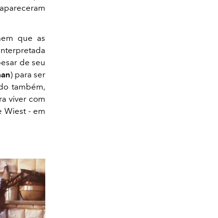
 apareceram
omem que as
nterpretada
pesar de seu
man
) para ser
ido também,
ara viver com
e Wiest - em