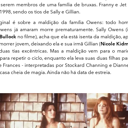
serem membros de uma família de bruxas. Franny e Jet
1998, sendo os tios de Sally e Gillian.
iginal é sobre a maldição da família Owens: todo h
wens já amaram morre prematuramente. Sally Owens (i
Bullock
no filme), acha que ela está isenta da maldição, a
morrer jovem, deixando ela e sua irmã Gillian (
Nicole Kid
 duas tias excêntricas. Mas a maldição vem para o mar
ara repetir o ciclo, enquanto ela leva suas duas filhas p
tt e Frances - interpretadas por Stockard Channing e Diann
casa cheia de magia. Ainda não há data de estreia.