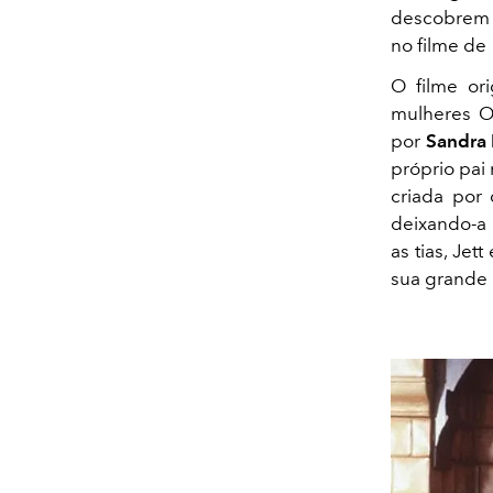
descobrem 
no filme de 
O filme or
mulheres O
por
Sandra 
próprio pai 
criada por
deixando-a p
as tias, Je
sua grande 