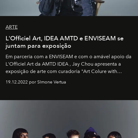
ARTE
L'Officiel Art, IDEA AMTD e ENVISEAM se
juntam para exposição
Em parceria com a
ENVISEAM
e com o amável apoio da
L'Officiel Art
da
AMTD IDEA
,
Jay Chou
apresenta a
exposição de arte com curadoria "Art Colure with
Artistes" no icônico
Marina Bay Sands
de Cingapura.
19.12.2022 por SImone Vertua