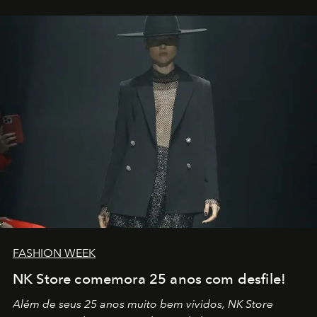
outros: Calvin Choi. Ele é um indivíduo eficaz, orientado
por propósitos, com um claro senso de missão na vida e
no mundo
FASHION WEEK
NK Store comemora 25 anos com desfile!
Além de seus 25 anos muito bem vividos, NK Store