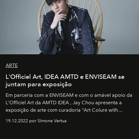
ARTE
L'Officiel Art, IDEA AMTD e ENVISEAM se
juntam para exposição
Em parceria com a
ENVISEAM
e com o amável apoio da
L'Officiel Art
da
AMTD IDEA
,
Jay Chou
apresenta a
exposição de arte com curadoria "Art Colure with
Artistes" no icônico
Marina Bay Sands
de Cingapura.
19.12.2022 por SImone Vertua