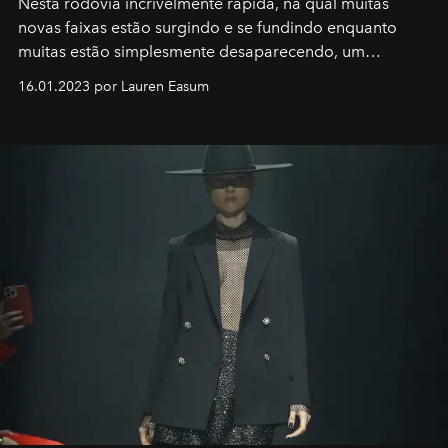
Nesta rodovia incrivelmente rápida, na qual muitas
novas faixas estão surgindo e se fundindo enquanto
muitas estão simplesmente desaparecendo, um
motorista está firmemente no controle de seu
16.01.2023 por Lauren Easum
transportador AMTD abrindo caminho para muitos
outros: Calvin Choi. Ele é um indivíduo eficaz, orientado
por propósitos, com um claro senso de missão na vida e
no mundo