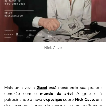
Nick‌ ‌Cave‌
Mais uma vez a
Gucci
está mostrando sua grande
conexão com o
mundo da arte
! A grife está
patrocinando a nova
exposição
sobre
Nick Cave
, um
dos maiores ícones da música contemporânea e