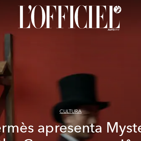
CULTURA
rmès apresenta Myst