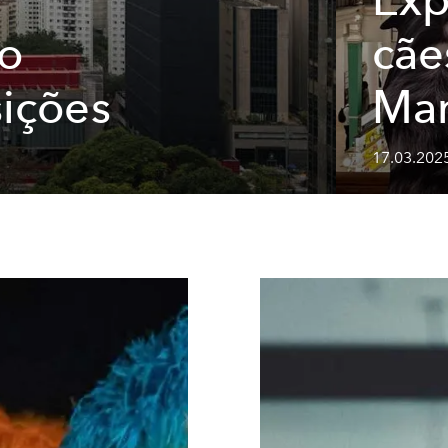
o
cãe
ições
Mar
17.03.2025