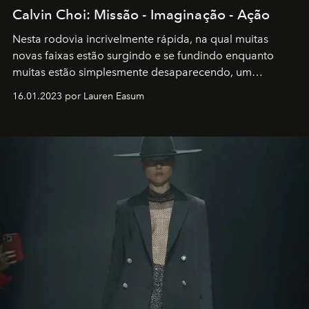
Calvin Choi: Missão - Imaginação - Ação
Nesta rodovia incrivelmente rápida, na qual muitas
novas faixas estão surgindo e se fundindo enquanto
muitas estão simplesmente desaparecendo, um
motorista está firmemente no controle de seu
16.01.2023 por Lauren Easum
transportador AMTD abrindo caminho para muitos
outros: Calvin Choi. Ele é um indivíduo eficaz, orientado
por propósitos, com um claro senso de missão na vida e
no mundo