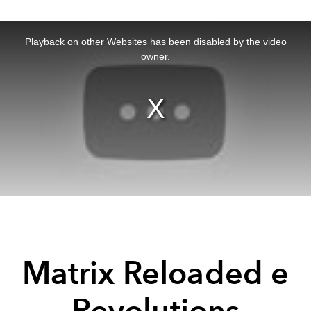
This
is
a
Playback on other Websites has been disabled by the video
modal
window.
owner.
Matrix Reloaded e
Revolutions