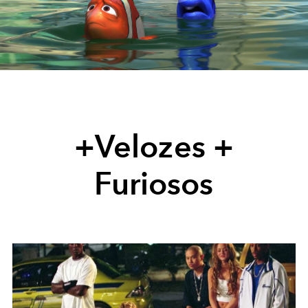
Play
Video
+Velozes +
Furiosos