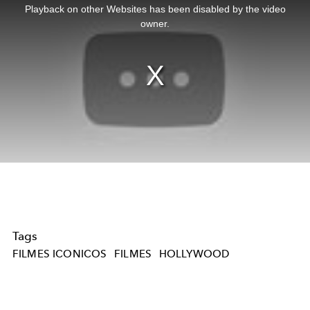
a
Playback on other Websites has been disabled by the video
modal
window.
owner.
Tags
FILMES ICONICOS
FILMES
HOLLYWOOD