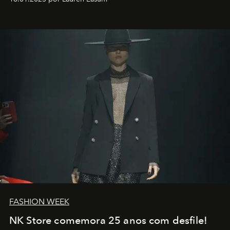
transportador AMTD abrindo caminho para muitos
outros: Calvin Choi. Ele é um indivíduo eficaz, orientado
por propósitos, com um claro senso de missão na vida e
no mundo
FASHION WEEK
NK Store comemora 25 anos com desfile!