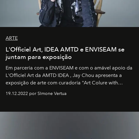
ARTE
L'Officiel Art, IDEA AMTD e ENVISEAM se
juntam para exposição
Em parceria com a
ENVISEAM
e com o amável apoio da
L'Officiel Art
da
AMTD IDEA
,
Jay Chou
apresenta a
exposição de arte com curadoria "Art Colure with
Artistes" no icônico
Marina Bay Sands
de Cingapura.
19.12.2022 por SImone Vertua