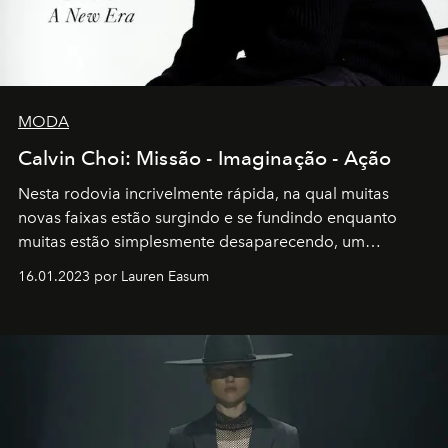
MODA
Calvin Choi: Missão - Imaginação - Ação
Nesta rodovia incrivelmente rápida, na qual muitas
novas faixas estão surgindo e se fundindo enquanto
muitas estão simplesmente desaparecendo, um
motorista está firmemente no controle de seu
16.01.2023 por Lauren Easum
transportador AMTD abrindo caminho para muitos
outros: Calvin Choi. Ele é um indivíduo eficaz, orientado
por propósitos, com um claro senso de missão na vida e
no mundo