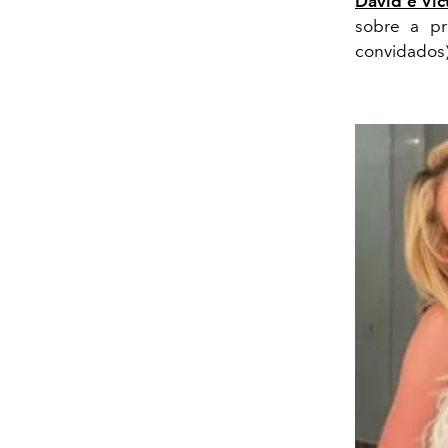
David e Vict
sobre a p
convidados)