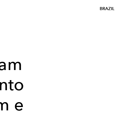
BRAZIL
sam
nto
m e