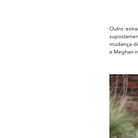
Outro estr
supostamen
mudança do 
e Meghan n