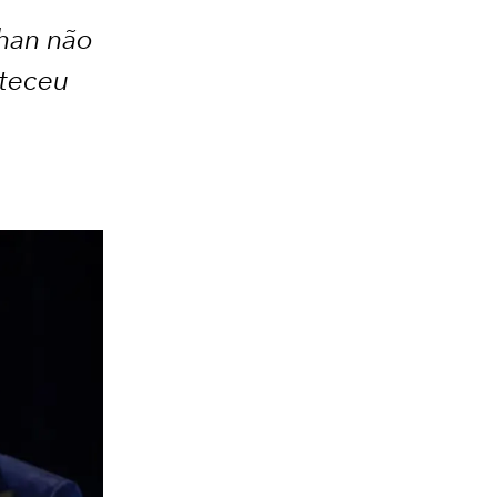
ghan não
nteceu