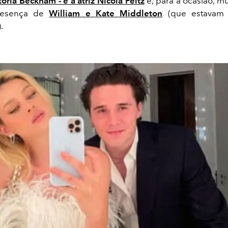
oria Beckham - e a atriz Nicola Peltz
e, para a ocasião, mu
resença de
William e Kate Middleton
(que estavam 
.