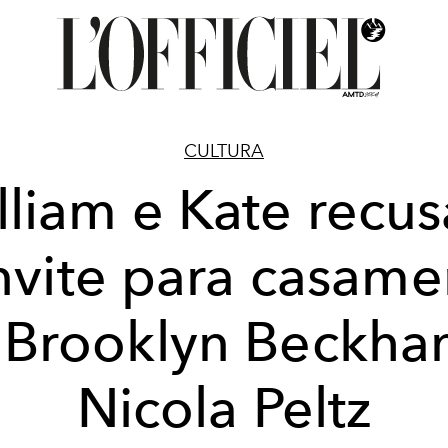
CULTURA
lliam e Kate recu
nvite para casame
 Brooklyn Beckha
Nicola Peltz