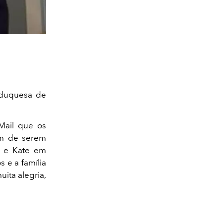
a duquesa de
Mail que os
lém de serem
m e Kate em
 e a família
ita alegria,