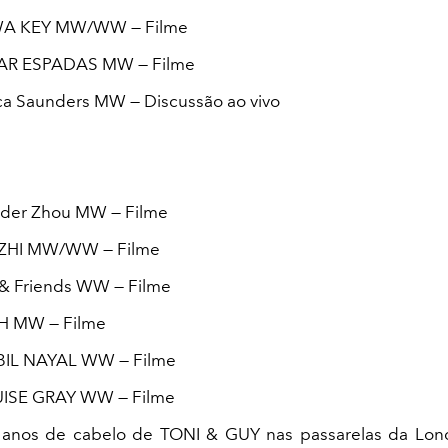
 WA KEY MW/WW — Filme
CAR ESPADAS MW — Filme
ca Saunders MW — Discussão ao vivo
nder Zhou MW — Filme
 ZHI MW/WW — Filme
l & Friends WW — Filme
PH MW — Filme
BIL NAYAL WW — Filme
UISE GRAY WW — Filme
 anos de cabelo de TONI & GUY nas passarelas da Lon