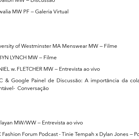
Dalton MW — Discussão
walia MW PF — Galeria Virtual
versity of Westminster MA Menswear MW — Filme
BYN LYNCH MW — Filme
IEL w. FLETCHER MW — Entrevista ao vivo
C & Google Painel de Discussão: A importância da col
ntável- Conversação
layan MW/WW — Entrevista ao vivo
 Fashion Forum Podcast - Tinie Tempah x Dylan Jones — P