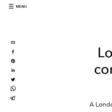
MENU
L
co
A Londo