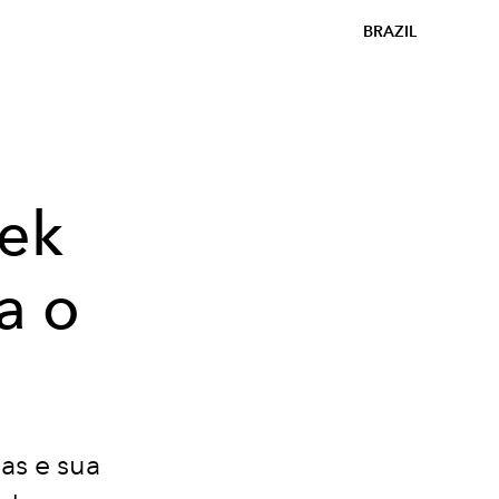
BRAZIL
ek
a o
as e sua