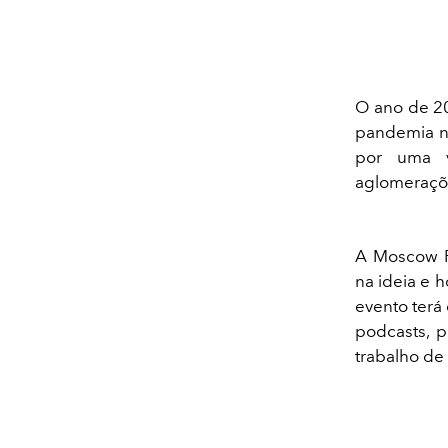
O ano de 20
pandemia no
por uma ve
aglomeraç
A Moscow F
na ideia e 
evento terá
podcasts, p
trabalho d