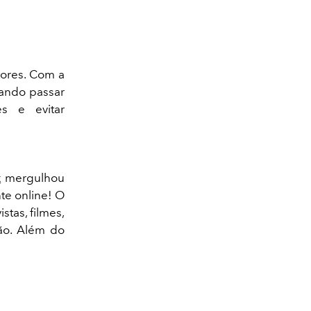
tores. Com a
sando passar
es e evitar
k
mergulhou
te online! O
tas, filmes,
são. Além do