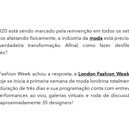
20 está sendo marcado pela reinvenção em todos os se
s afastando fisicamente, a indústria da
moda
está preci
rdadeira transformação. Afinal, como fazer desfil
ões?
ashion Week achou a resposta, a
London Fashion Wee
hoje se inicia a primeira semana de moda londrina totalmen
 duração de três dias e sua programação conta com entrevis
erformances ao vivo, galerias virtuais e roda de discus
e aproximadamente 35 designers!