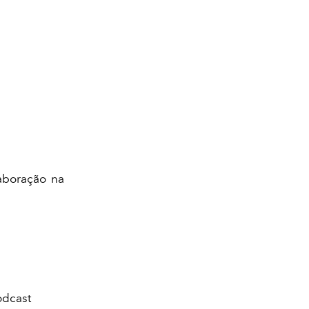
aboração na
odcast