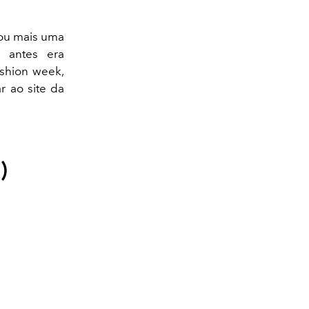
hou mais uma
e antes era
ashion week,
r ao site da
)