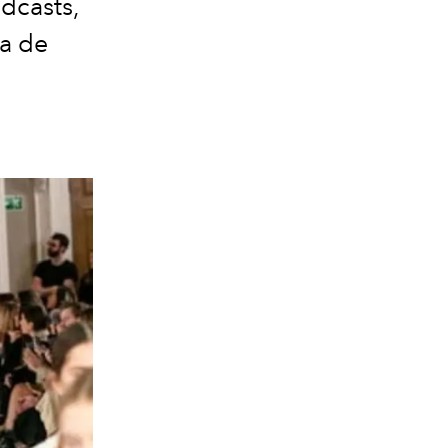
dcasts,
da de