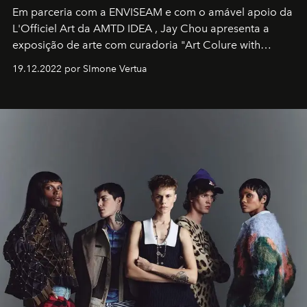
Em parceria com a
ENVISEAM
e com o amável apoio da
L'Officiel Art
da
AMTD IDEA
,
Jay Chou
apresenta a
exposição de arte com curadoria "Art Colure with
Artistes" no icônico
Marina Bay Sands
de Cingapura.
19.12.2022 por SImone Vertua