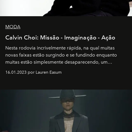
MODA
Calvin Choi: Missão - Imaginação - Ação
Nesta rodovia incrivelmente rápida, na qual muitas
novas faixas estão surgindo e se fundindo enquanto
muitas estão simplesmente desaparecendo, um
motorista está firmemente no controle de seu
16.01.2023 por Lauren Easum
transportador AMTD abrindo caminho para muitos
outros: Calvin Choi. Ele é um indivíduo eficaz, orientado
por propósitos, com um claro senso de missão na vida e
no mundo