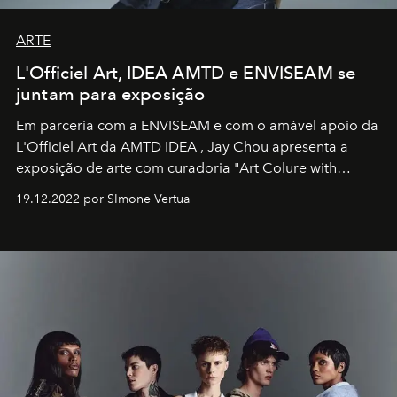
ARTE
L'Officiel Art, IDEA AMTD e ENVISEAM se
juntam para exposição
Em parceria com a
ENVISEAM
e com o amável apoio da
L'Officiel Art
da
AMTD IDEA
,
Jay Chou
apresenta a
exposição de arte com curadoria "Art Colure with
Artistes" no icônico
Marina Bay Sands
de Cingapura.
19.12.2022 por SImone Vertua