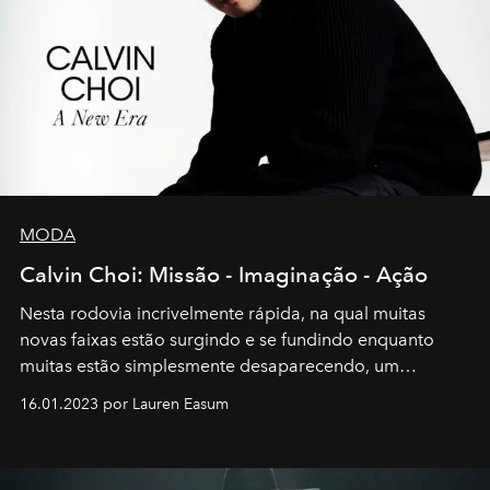
MODA
Calvin Choi: Missão - Imaginação - Ação
Nesta rodovia incrivelmente rápida, na qual muitas
novas faixas estão surgindo e se fundindo enquanto
muitas estão simplesmente desaparecendo, um
motorista está firmemente no controle de seu
16.01.2023 por Lauren Easum
transportador AMTD abrindo caminho para muitos
outros: Calvin Choi. Ele é um indivíduo eficaz, orientado
por propósitos, com um claro senso de missão na vida e