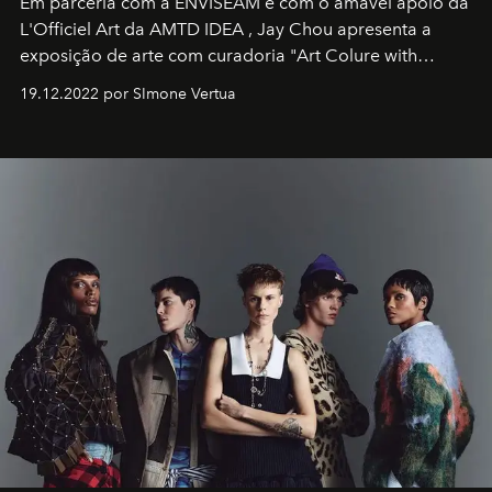
Em parceria com a
ENVISEAM
e com o amável apoio da
L'Officiel Art
da
AMTD IDEA
,
Jay Chou
apresenta a
exposição de arte com curadoria "Art Colure with
Artistes" no icônico
Marina Bay Sands
de Cingapura.
19.12.2022 por SImone Vertua