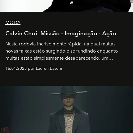
MODA
Calvin Choi: Missão - Imaginação - Ação
Nesta rodovia incrivelmente rápida, na qual muitas
novas faixas estão surgindo e se fundindo enquanto
muitas estão simplesmente desaparecendo, um
motorista está firmemente no controle de seu
16.01.2023 por Lauren Easum
transportador AMTD abrindo caminho para muitos
outros: Calvin Choi. Ele é um indivíduo eficaz, orientado
por propósitos, com um claro senso de missão na vida e
no mundo