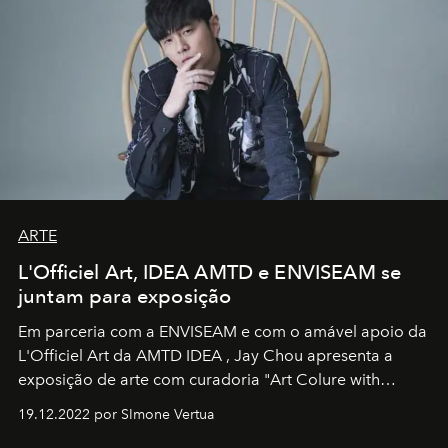
ARTE
L'Officiel Art, IDEA AMTD e ENVISEAM se
juntam para exposição
Em parceria com a
ENVISEAM
e com o amável apoio da
L'Officiel Art
da
AMTD IDEA
,
Jay Chou
apresenta a
exposição de arte com curadoria "Art Colure with
Artistes" no icônico
Marina Bay Sands
de Cingapura.
19.12.2022 por SImone Vertua