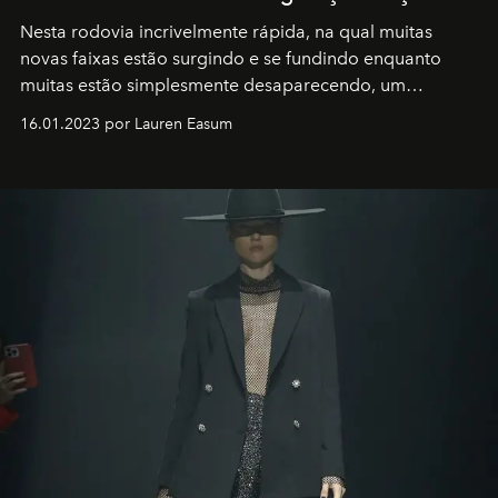
Nesta rodovia incrivelmente rápida, na qual muitas
novas faixas estão surgindo e se fundindo enquanto
muitas estão simplesmente desaparecendo, um
motorista está firmemente no controle de seu
16.01.2023 por Lauren Easum
transportador AMTD abrindo caminho para muitos
outros: Calvin Choi. Ele é um indivíduo eficaz, orientado
por propósitos, com um claro senso de missão na vida e
no mundo