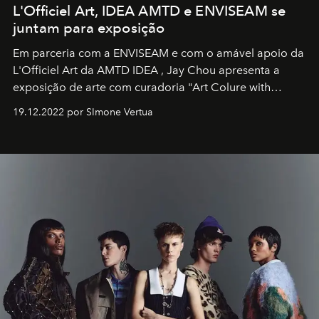
L'Officiel Art, IDEA AMTD e ENVISEAM se
juntam para exposição
Em parceria com a
ENVISEAM
e com o amável apoio da
L'Officiel Art
da
AMTD IDEA
,
Jay Chou
apresenta a
exposição de arte com curadoria "Art Colure with
Artistes" no icônico
Marina Bay Sands
de Cingapura.
19.12.2022 por SImone Vertua