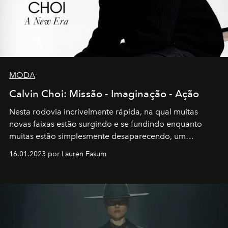
MODA
Calvin Choi: Missão - Imaginação - Ação
Nesta rodovia incrivelmente rápida, na qual muitas
novas faixas estão surgindo e se fundindo enquanto
muitas estão simplesmente desaparecendo, um
motorista está firmemente no controle de seu
16.01.2023 por Lauren Easum
transportador AMTD abrindo caminho para muitos
outros: Calvin Choi. Ele é um indivíduo eficaz, orientado
por propósitos, com um claro senso de missão na vida e
no mundo