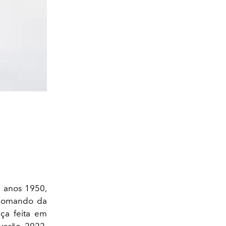
 anos 1950,
o comando da
ça feita em
erão 2022,