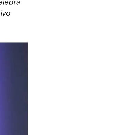
elebra
uivo