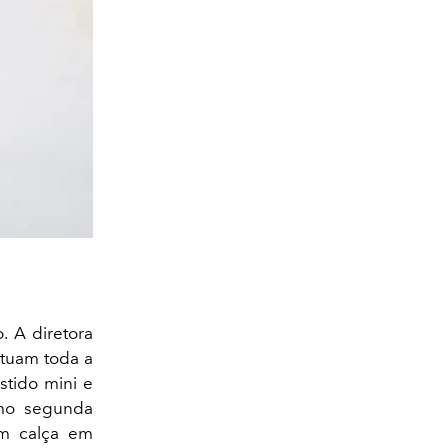
. A diretora
ntuam toda a
stido mini e
omo segunda
om calça em