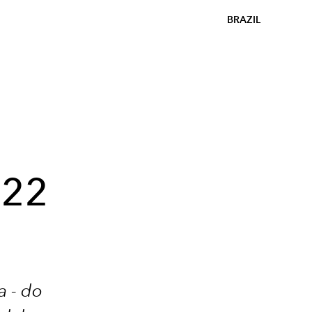
BRAZIL
022
a - do