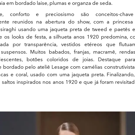
 saia em bordado laise, plumas e organza de seda.
dade, conforto e preciosismo são conceitos-cha
ente reunidos na abertura do show, com a princes
asiraghi usando uma jaqueta preta de tweed e paetês 
re os looks de festa, a silhueta anos 1920 predomina, c
ada por transparência, vestidos etéreos que flut
 suspensos. Muitos babados, franjas, macramê, rendas 
descentes, botões coloridos de joias. Destaque par
e bordado pelo ateliê Lesage com camélias construtivist
ncas e coral, usado com uma jaqueta preta. Finalizando
 saltos inspirados nos anos 1920 e que já foram revisita