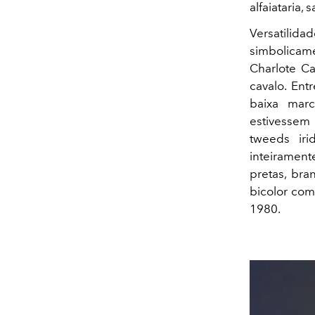
alfaiataria,
Versatili
simbolicam
Charlote C
cavalo. Ent
baixa marc
estivessem
tweeds iri
inteirament
pretas, bra
bicolor com
1980.