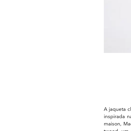
A jaqueta c
inspirada n
maison, Ma
tweed, um 