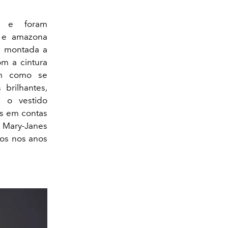
ve e foram
a e amazona
e montada a
om a cintura
uam como se
brilhantes,
a o vestido
as em contas
, Mary-Janes
dos nos anos