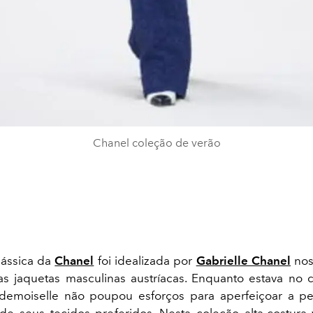
Chanel coleção de verão
lássica da
Chanel
foi idealizada por
Gabrielle Chanel
nos
as jaquetas masculinas austríacas. Enquanto estava n
demoiselle não poupou esforços para aperfeiçoar a pe
de seus tecidos preferidos. Nesta coleção
alta-costura
v