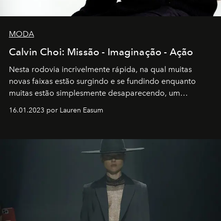
MODA
Calvin Choi: Missão - Imaginação - Ação
Nesta rodovia incrivelmente rápida, na qual muitas
novas faixas estão surgindo e se fundindo enquanto
muitas estão simplesmente desaparecendo, um
motorista está firmemente no controle de seu
16.01.2023 por Lauren Easum
transportador AMTD abrindo caminho para muitos
outros: Calvin Choi. Ele é um indivíduo eficaz, orientado
por propósitos, com um claro senso de missão na vida e
no mundo