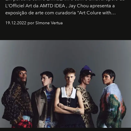
L'Officiel Art
da
AMTD IDEA
,
Jay Chou
apresenta a
exposição de arte com curadoria "Art Colure with
Artistes" no icônico
Marina Bay Sands
de Cingapura.
19.12.2022 por SImone Vertua