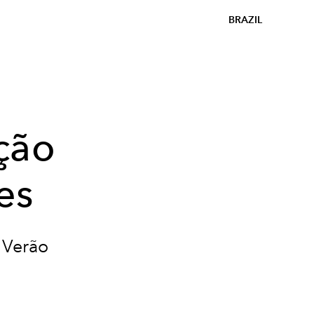
BRAZIL
ção
es
 Verão