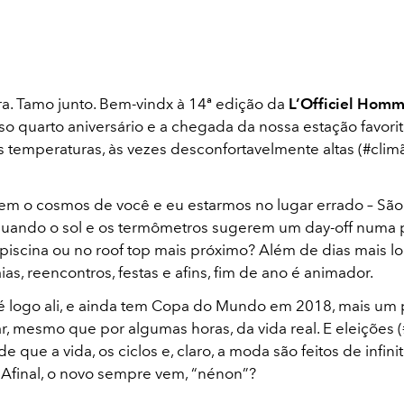
ra. Tamo junto. Bem-vindx à 14ª edição da
L’Officiel Hom
so quarto aniversário e a chegada da nossa estação favorit
s temperaturas, às vezes desconfortavelmente altas (#climã
em o cosmos de você e eu estarmos no lugar errado – São 
uando o sol e os termômetros sugerem um day-off numa p
a piscina ou no roof top mais próximo? Além de dias mais l
aias, reencontros, festas e afins, fim de ano é animador.
é logo ali, e ainda tem Copa do Mundo em 2018, mais um 
r, mesmo que por algumas horas, da vida real. E eleições (
 que a vida, os ciclos e, claro, a moda são feitos de infini
Afinal, o novo sempre vem, “nénon”?