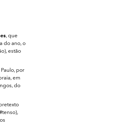
mes
, que
a do ano, o
o), estão
Paulo, por
raia, em
ongos, do
pretexto
#tenso),
tos