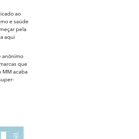
icado ao
sumo e saúde
omeçar pela
da aqui
re anônimo
 marcas que
on MM acaba
super-