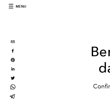
MENU
Be
d
Confi