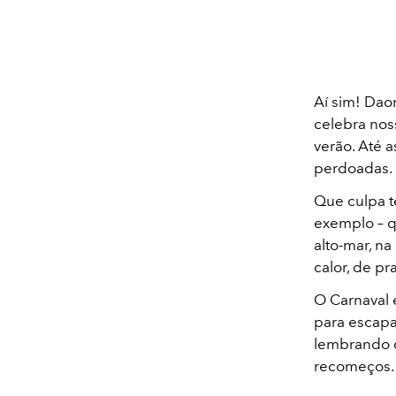
Aí sim! Dao
celebra nos
verão. Até a
perdoadas.
Que culpa t
exemplo – q
alto-mar, n
calor, de pr
O Carnaval 
para escapa
lembrando de
recomeços. 