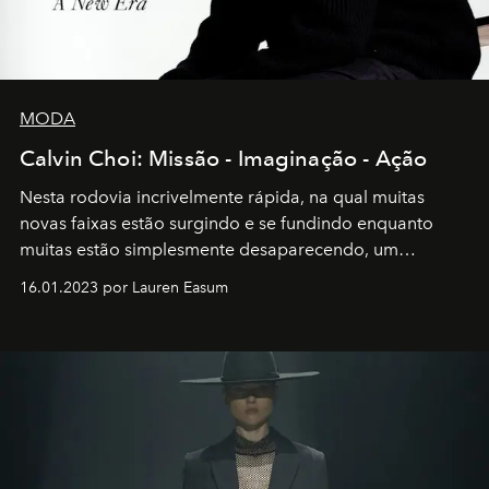
MODA
Calvin Choi: Missão - Imaginação - Ação
Nesta rodovia incrivelmente rápida, na qual muitas
novas faixas estão surgindo e se fundindo enquanto
muitas estão simplesmente desaparecendo, um
motorista está firmemente no controle de seu
16.01.2023 por Lauren Easum
transportador AMTD abrindo caminho para muitos
outros: Calvin Choi. Ele é um indivíduo eficaz, orientado
por propósitos, com um claro senso de missão na vida e
no mundo