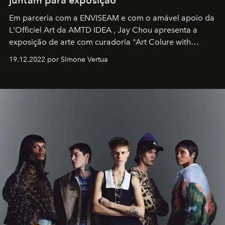
juntam para exposição
Em parceria com a
ENVISEAM
e com o amável apoio da
L'Officiel Art
da
AMTD IDEA
,
Jay Chou
apresenta a
exposição de arte com curadoria "Art Colure with
Artistes" no icônico
Marina Bay Sands
de Cingapura.
19.12.2022 por SImone Vertua