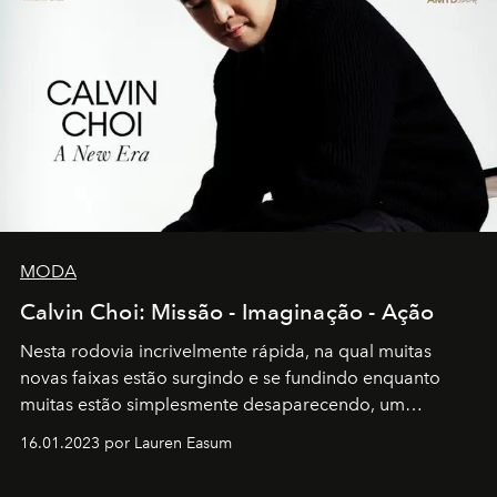
MODA
Calvin Choi: Missão - Imaginação - Ação
Nesta rodovia incrivelmente rápida, na qual muitas
novas faixas estão surgindo e se fundindo enquanto
muitas estão simplesmente desaparecendo, um
motorista está firmemente no controle de seu
16.01.2023 por Lauren Easum
transportador AMTD abrindo caminho para muitos
outros: Calvin Choi. Ele é um indivíduo eficaz, orientado