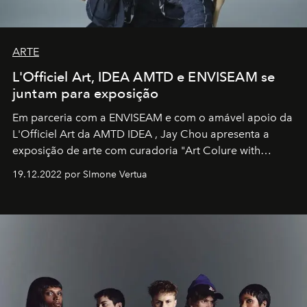
ARTE
L'Officiel Art, IDEA AMTD e ENVISEAM se
juntam para exposição
Em parceria com a
ENVISEAM
e com o amável apoio da
L'Officiel Art
da
AMTD IDEA
,
Jay Chou
apresenta a
exposição de arte com curadoria "Art Colure with
Artistes" no icônico
Marina Bay Sands
de Cingapura.
19.12.2022 por SImone Vertua