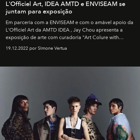
L'Officiel Art, IDEA AMTD e ENVISEAM se
juntam para exposição
Em parceria com a
ENVISEAM
e com o amável apoio da
L'Officiel Art
da
AMTD IDEA
,
Jay Chou
apresenta a
exposição de arte com curadoria "Art Colure with
Artistes" no icônico
Marina Bay Sands
de Cingapura.
19.12.2022 por SImone Vertua