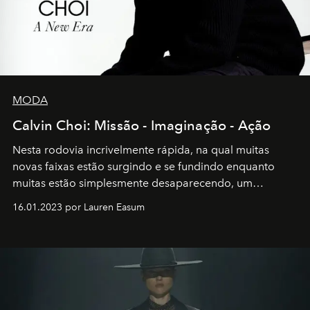
MODA
Calvin Choi: Missão - Imaginação - Ação
Nesta rodovia incrivelmente rápida, na qual muitas
novas faixas estão surgindo e se fundindo enquanto
muitas estão simplesmente desaparecendo, um
motorista está firmemente no controle de seu
16.01.2023 por Lauren Easum
transportador AMTD abrindo caminho para muitos
outros: Calvin Choi. Ele é um indivíduo eficaz, orientado
por propósitos, com um claro senso de missão na vida e
no mundo