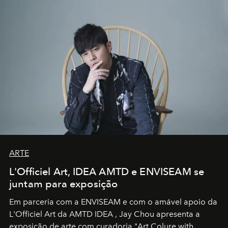
ARTE
L'Officiel Art, IDEA AMTD e ENVISEAM se
juntam para exposição
Em parceria com a
ENVISEAM
e com o amável apoio da
L'Officiel Art
da
AMTD IDEA
,
Jay Chou
apresenta a
exposição de arte com curadoria "Art Colure with