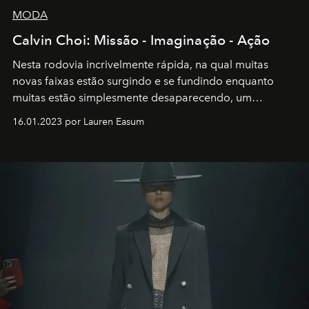
MODA
Calvin Choi: Missão - Imaginação - Ação
Nesta rodovia incrivelmente rápida, na qual muitas
novas faixas estão surgindo e se fundindo enquanto
muitas estão simplesmente desaparecendo, um
motorista está firmemente no controle de seu
16.01.2023 por Lauren Easum
transportador AMTD abrindo caminho para muitos
outros: Calvin Choi. Ele é um indivíduo eficaz, orientado
por propósitos, com um claro senso de missão na vida e
no mundo