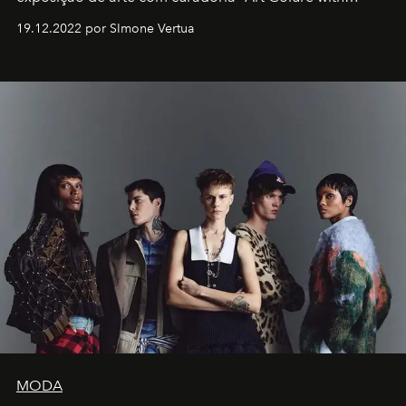
Artistes" no icônico
Marina Bay Sands
de Cingapura.
19.12.2022 por SImone Vertua
MODA