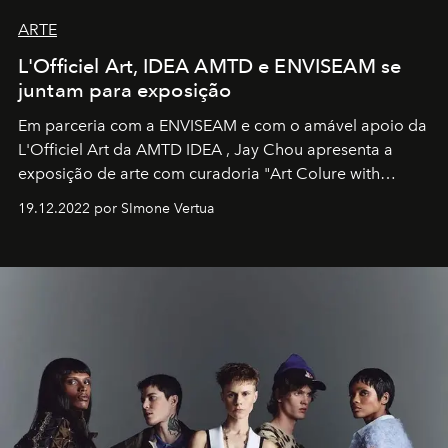
ARTE
L'Officiel Art, IDEA AMTD e ENVISEAM se
juntam para exposição
Em parceria com a
ENVISEAM
e com o amável apoio da
L'Officiel Art
da
AMTD IDEA
,
Jay Chou
apresenta a
exposição de arte com curadoria "Art Colure with
Artistes" no icônico
Marina Bay Sands
de Cingapura.
19.12.2022 por SImone Vertua