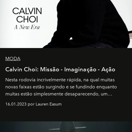
MODA
Calvin Choi: Missão - Imaginação - Ação
Nesta rodovia incrivelmente rápida, na qual muitas
novas faixas estão surgindo e se fundindo enquanto
muitas estão simplesmente desaparecendo, um
motorista está firmemente no controle de seu
16.01.2023 por Lauren Easum
transportador AMTD abrindo caminho para muitos
outros: Calvin Choi. Ele é um indivíduo eficaz, orientado
por propósitos, com um claro senso de missão na vida e
no mundo